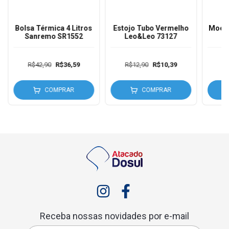
Bolsa Térmica 4 Litros
Estojo Tubo Vermelho
Mochi
Sanremo SR1552
Leo&Leo 73127
R$42,90
R$36,59
R$12,90
R$10,39
R$
COMPRAR
COMPRAR
Receba nossas novidades por e-mail