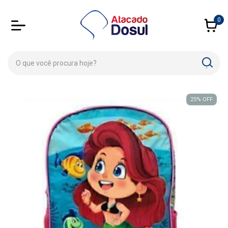
0
25
%
OFF