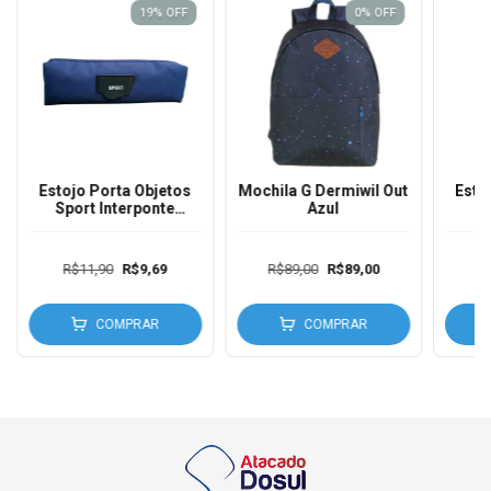
19
%
OFF
0
%
OFF
Estojo Porta Objetos
Mochila G Dermiwil Out
Esto
Sport Interponte
Azul
C
HE59212
Un
R$11,90
R$9,69
R$89,00
R$89,00
R$
COMPRAR
COMPRAR