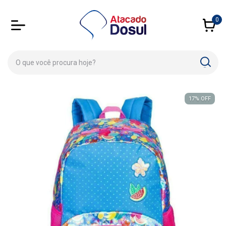
0
17
%
OFF