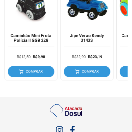
Caminhão Mini Frota
Jipe Verao Kendy
Carri
Polícia II GGB 228
3143S
R$12,50
R$9,98
R$32,90
R$23,19
R$
COMPRAR
COMPRAR