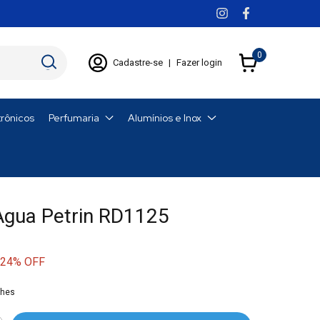
0
Cadastre-se
|
Fazer login
trônicos
Perfumaria
Alumínios e Inox
gua Petrin RD1125
24
% OFF
lhes