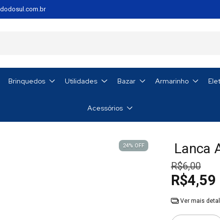
dodosul.com.br
Brinquedos
Utilidades
Bazar
Armarinho
Ele
Acessórios
Lanca A
24
%
OFF
R$6,00
R$4,59
Ver mais deta