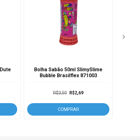
 Dute
Bolha Sabão 50ml SlimySlime
Lanc
Bubble Brasilflex 871003
R$3,50
R$2,69
COMPRAR