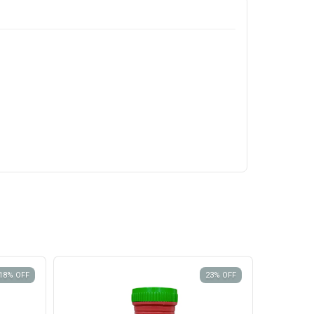
18
%
OFF
23
%
OFF