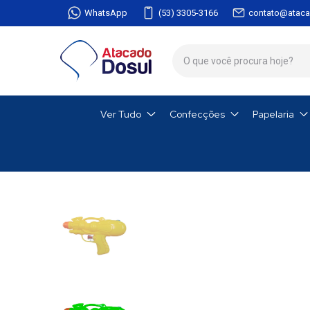
WhatsApp
(53) 3305-3166
contato@ataca
Ver Tudo
Confecções
Papelaria