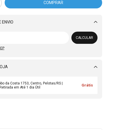
 ENVIO
Alterar CEP
CALCULAR
CEP
LOJA
obo da Costa 1753, Centro, Pelotas/RS |
Grátis
Retirada em Até 1 dia Útil