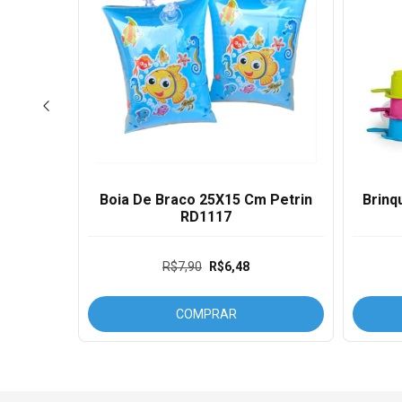
 Dute
Boia De Braco 25X15 Cm Petrin
Brinq
RD1117
R$7,90
R$6,48
COMPRAR