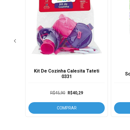
cativa
Kit De Cozinha Calesita Tateti
So
02
0331
R$45,90
R$40,29
ros
COMPRAR