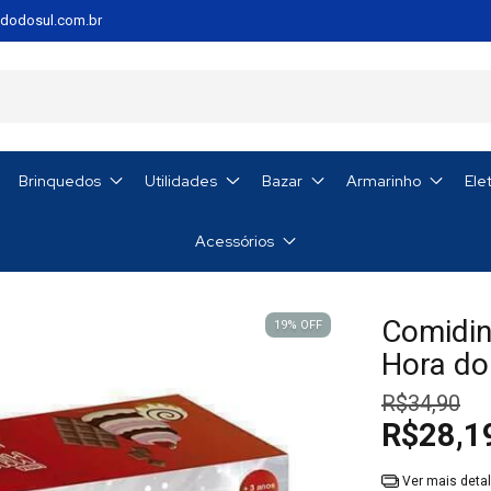
dodosul.com.br
Brinquedos
Utilidades
Bazar
Armarinho
Ele
Acessórios
Comidin
19
%
OFF
Hora do
R$34,90
R$28,1
Ver mais deta