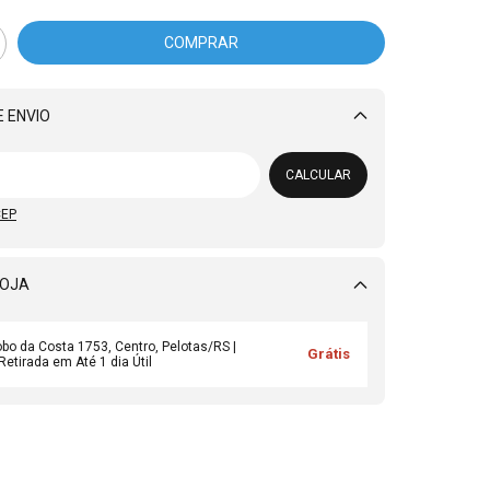
 ENVIO
Alterar CEP
CALCULAR
CEP
LOJA
obo da Costa 1753, Centro, Pelotas/RS |
Grátis
Retirada em Até 1 dia Útil