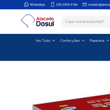
WhatsApp
(53) 3305-3166
contato@ataca
Ver Tudo
Confecções
Papelaria