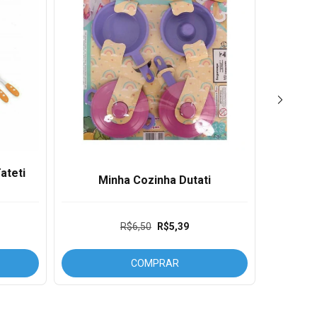
ateti
Cozin
Minha Cozinha Dutati
Água
R$6,50
R$5,39
COMPRAR