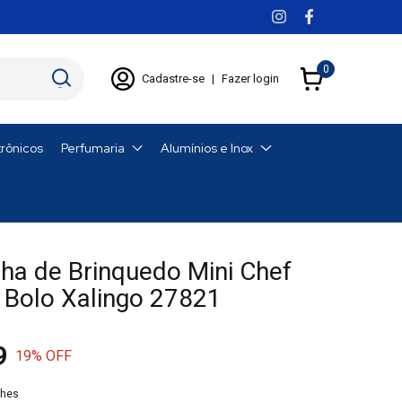
0
Cadastre-se
|
Fazer login
trônicos
Perfumaria
Alumínios e Inox
ha de Brinquedo Mini Chef
 Bolo Xalingo 27821
9
19
% OFF
lhes