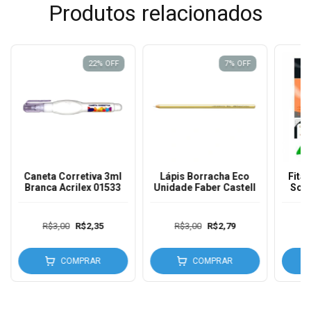
Produtos relacionados
22
%
OFF
7
%
OFF
Caneta Corretiva 3ml
Lápis Borracha Eco
Fita
Branca Acrilex 01533
Unidade Faber Castell
Sor
5M
R$3,00
R$2,35
R$3,00
R$2,79
COMPRAR
COMPRAR