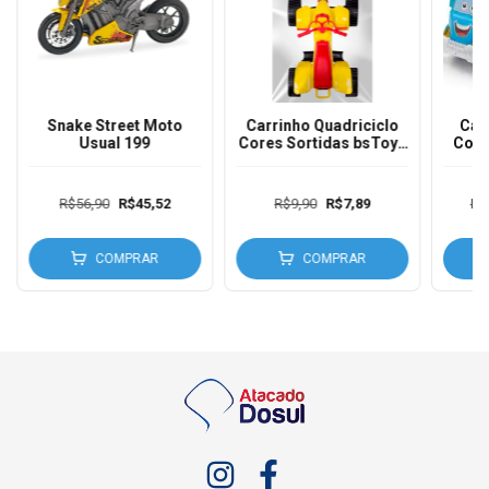
Snake Street Moto
Carrinho Quadriciclo
Car
Usual 199
Cores Sortidas bsToys
Com
131
Cale
R$56,90
R$45,52
R$9,90
R$7,89
R$
COMPRAR
COMPRAR