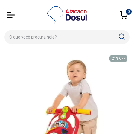
0
21
%
OFF